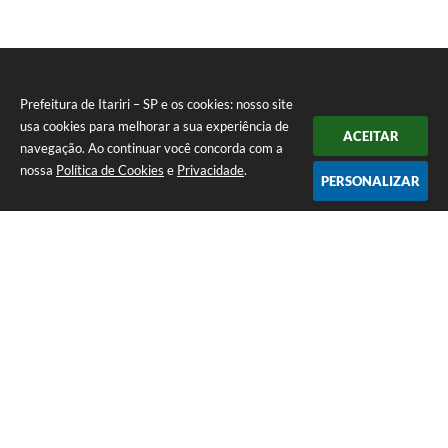
Prefeitura de Itariri – SP e os cookies: nosso site
usa cookies para melhorar a sua experiência de
ACEITAR
navegação. Ao continuar você concorda com a
nossa
Política de Cookies
e
Privacidade
.
PERSONALIZAR
Telefone: (13) 3418-7300
Endereço: Rua: Nossa Senhora do Monte Serrat, 133, Centro
| CEP: 11760-000
Segunda à Sexta: 8:00 às 12:00 - 13:00 às 17:00
CNPJ: 46.578.522/0001-76
Prefeitura de Itariri – SP