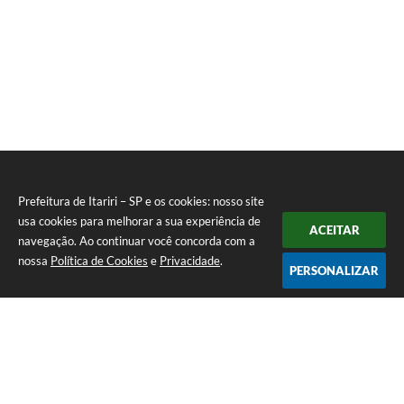
Prefeitura de Itariri – SP e os cookies: nosso site
usa cookies para melhorar a sua experiência de
ACEITAR
navegação. Ao continuar você concorda com a
nossa
Política de Cookies
e
Privacidade
.
PERSONALIZAR
Telefone: (13) 3418-7300
Endereço: Rua: Nossa Senhora do Monte Serrat, 133, Centro
| CEP: 11760-000