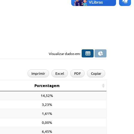
Visualizar dados em:
Imprimir
Excel
PDF
Copiar
Porcentagem
14,52%
3,23%
1,61%
0,00%
6,45%