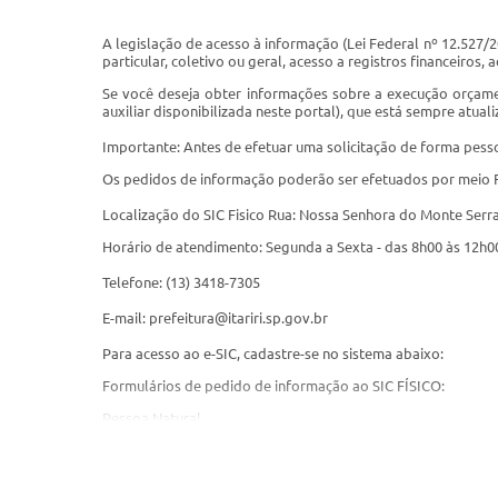
A legislação de acesso à informação (Lei Federal nº 12.527/
particular, coletivo ou geral, acesso a registros financeiros
Se você deseja obter informações sobre a execução orçamen
auxiliar disponibilizada neste portal), que está sempre atual
Importante: Antes de efetuar uma solicitação de forma pesso
Os pedidos de informação poderão ser efetuados por meio FÍ
Localização do SIC Fisico Rua: Nossa Senhora do Monte Serrat,
Horário de atendimento: Segunda a Sexta - das 8h00 às 12h0
Telefone: (13) 3418-7305
E-mail:
prefeitura@itariri.sp.gov.br
Para acesso ao e-SIC, cadastre-se no sistema abaixo:
Formulários de pedido de informação ao SIC FÍSICO:
Pessoa Natural
Pessoa Jurídica
Formulários para interposição de recursos à negativa de ace