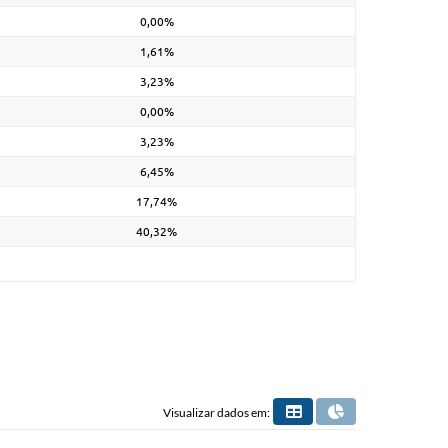
0,00%
1,61%
3,23%
0,00%
3,23%
6,45%
17,74%
40,32%
Visualizar dados em: