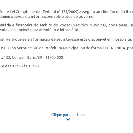
2011 e Lei Complementar Federal n° 131/2009) assegura ao cidadão o direito
, administrativos e a informações sobre atos de governo.
tária e financeira do âmbito do Poder Executivo Municipal, pode pesquis
izada e disponível para atendê-lo e informá-lo.
al, verifique se a informação de seu interesse está disponível em nosso site
SICO no Setor de SIC da Prefeitura Municipal ou de forma ELETRÔNICA, por m
 133, Centro - Itariri/SP - 11760-000
0 e das 13h00 às 15h00.
Clique para ler tudo
sso à informação ao SIC FÍSICO: