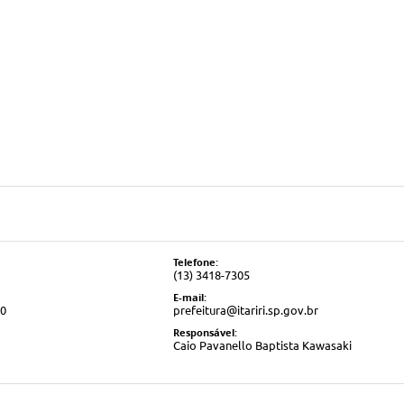
Telefone:
(13) 3418-7305
E-mail:
00
prefeitura@itariri.sp.gov.br
Responsável:
Caio Pavanello Baptista Kawasaki