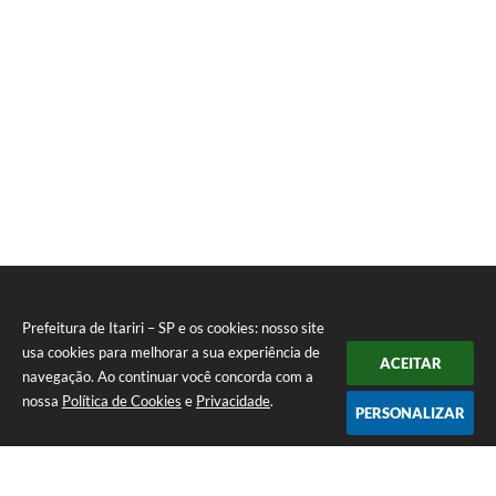
Santos
Silva
Sales
Rodrigues
Prefeitura de Itariri – SP e os cookies: nosso site
usa cookies para melhorar a sua experiência de
ACEITAR
navegação. Ao continuar você concorda com a
nossa
Política de Cookies
e
Privacidade
.
PERSONALIZAR