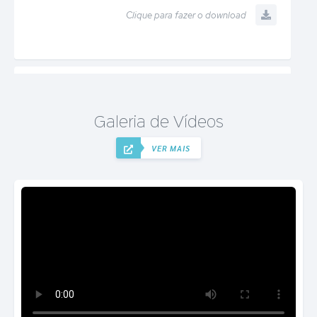
Clique para fazer o download
LISTA MEDICAMENTOS DISPONIVEL NA
UNIDADE BÁSICA...
Galeria de Vídeos
VER MAIS
Clique para fazer o download
LISTA DE MEDICAMENTOS ATENÇÃO
ESPECIALIZADA
Clique para fazer o download