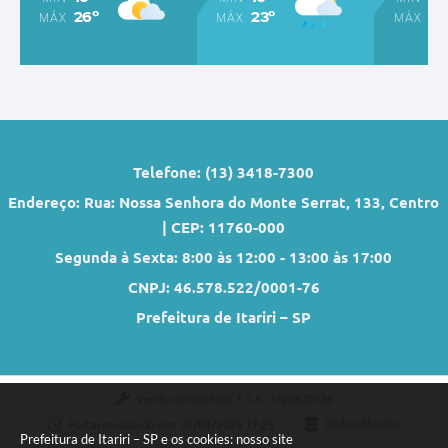
26º
23º
18
MÁX
MÁX
MÁX
Telefone: (13) 3418-7300
Endereço: Rua: Nossa Senhora do Monte Serrat, 133, Centro
| CEP: 11760-000
Segunda à Sexta: 8:00 às 12:00 - 13:00 às 17:00
CNPJ: 46.578.522/0001-76
Prefeitura de Itariri – SP
Versão do Sistema:
3.5.3 - 19/06/2026
Portal atualizado em:
06/08/2026 17:25
Dados Abertos
Prefeitura de Itariri – SP e os cookies: nosso site