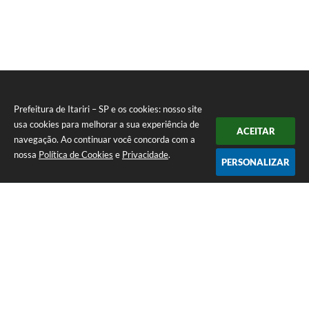
Prefeitura de Itariri – SP e os cookies: nosso site
usa cookies para melhorar a sua experiência de
ACEITAR
navegação. Ao continuar você concorda com a
nossa
Política de Cookies
e
Privacidade
.
PERSONALIZAR
Telefone: (13) 3418-7300
Endereço: Rua: Nossa Senhora do Monte Serrat, 133, Centro
| CEP: 11760-000
Segunda à Sexta: 8:00 às 12:00 - 13:00 às 17:00
CNPJ: 46.578.522/0001-76