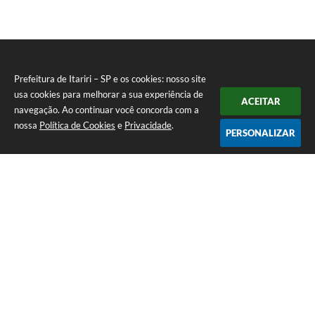
Prefeitura de Itariri – SP e os cookies: nosso site
usa cookies para melhorar a sua experiência de
ACEITAR
navegação. Ao continuar você concorda com a
nossa
Política de Cookies
e
Privacidade
.
PERSONALIZAR
Telefone: (13) 3418-7300
Endereço: Rua: Nossa Senhora do Monte Serrat, 133, Centro
| CEP: 11760-000
Segunda à Sexta: 8:00 às 12:00 - 13:00 às 17:00
CNPJ: 46.578.522/0001-76
Prefeitura de Itariri – SP