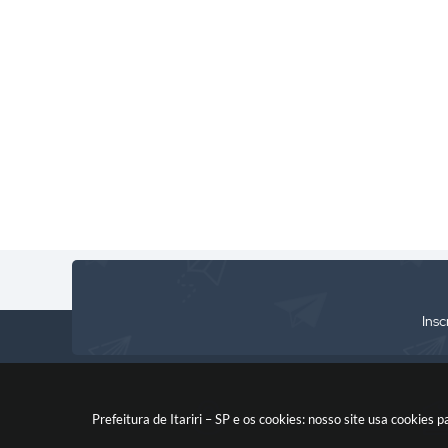
Vice-
Chefe
Departamento
Departamento
De
Prefeito
de
de
Administrativo
d
Gabinete
Assuntos
Ed
Isnaldo
Débora
Jurídicos
Roberto
Nogueira
Caio
Rej
Dias
Muniz
Pavanello
Mar
Roberta
Baptista
Sil
Stephanie
Kawasaki
de
Andrade
Ribeiro
Insc
Prefeitura de Itariri – SP e os cookies: nosso site usa cooki