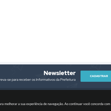
partamento
Departamento
Departamento
Departamento
Departam
e
de
de
de
de
ucação
Infraestrutura
Saúde
Cidadania
Cultura
e
e
ane
Rafael
Ricardo
Serviços...
Assistência
ia
de
Henrique
Social
va
Jesus
Cruz
André
Oliveira
de
Luiz
Eliane
Moura
dos
Gonçalves
Santos
Silva
Rodrigues
Newsletter
CADASTRAR
reva-se para receber os Informativos da Prefeitura
es para melhorar a sua experiência de navegação. Ao continuar você concorda co