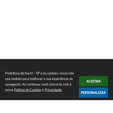
Prefeitura de Itariri – SP e os cookies: nosso site
usa cookies para melhorar a sua experiência de
ACEITAR
navegação. Ao continuar você concorda com a
nossa
Política de Cookies
e
Privacidade
.
PERSONALIZAR