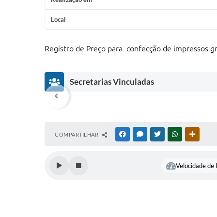
Local
Registro de Preço para confecção de impressos g
Secretarias Vinculadas
COMPARTILHAR
FACEBOOK
MESSENGER
TWITTER
WHATSAPP
OUTRAS
Velocidade de l
Departamento
Departamento
Departamento
Departamento
De
de
de
de
de
d