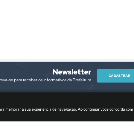
dadania
Defesa
Compras
Civil,
e
sistência
Segurança
Licitações
ial
e...
Lilian
Cristina
ane
Abdias
Malgarini
çalves
Fernando
va
Sales
Newsletter
CADASTRAR
reva-se para receber os Informativos da Prefeitura
es para melhorar a sua experiência de navegação. Ao continuar você concorda co
PJ
CONTATO
ATEN
/0001-76
(13) 3418-7300
Segunda à Sext