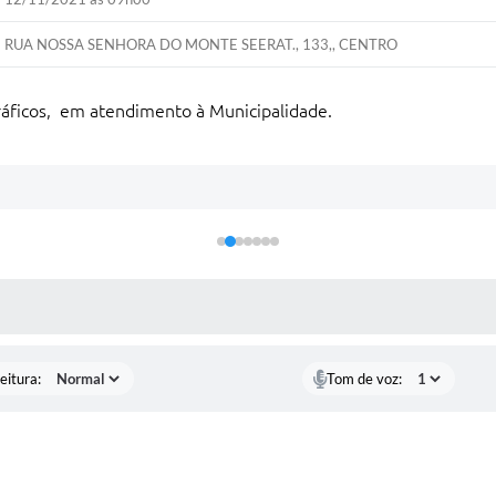
RUA NOSSA SENHORA DO MONTE SEERAT., 133,, CENTRO
ráficos, em atendimento à Municipalidade.
 MÍDIAS
eitura:
Tom de voz:
partamento
Departamento
Departamento
e
de
de