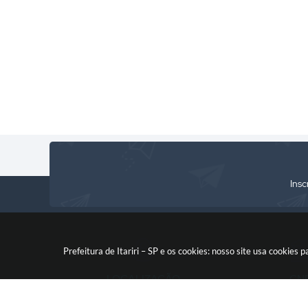
Assuntos
Educação
Infraestrutura
Saúde
Ci
Jurídicos
e
e
Rejane
Rafael
Serviços...
As
Maria
de
Roberta
Soc
Silva
Jesus
Stephanie
André
Oliveira
de
Luiz
Eli
Andrade
dos
Gon
Ribeiro
Santos
Sil
Rodrigues
Insc
Prefeitura de Itariri – SP e os cookies: nosso site usa cooki
LOCALIZAÇÃO
CN
Rua: Nossa Senhora do Monte
46.578.522