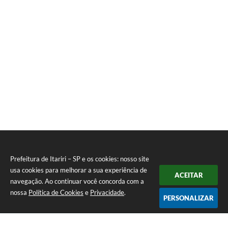
Prefeitura de Itariri – SP e os cookies: nosso site
usa cookies para melhorar a sua experiência de
ACEITAR
navegação. Ao continuar você concorda com a
nossa
Política de Cookies
e
Privacidade
.
PERSONALIZAR