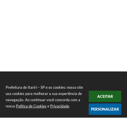
Silva
Prefeitura de Itariri – SP e os cookies: nosso site
usa cookies para melhorar a sua experiência de
ACEITAR
navegação. Ao continuar você concorda com a
nossa
Política de Cookies
e
Privacidade
.
PERSONALIZAR