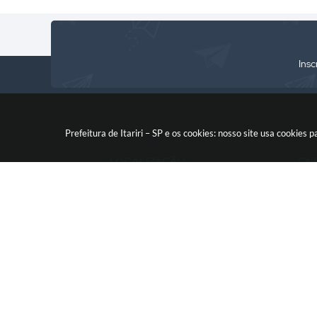
Insc
Prefeitura de Itariri – SP e os cookies: nosso site usa cooki
LOCALIZAÇÃO
CN
Rua: Nossa Senhora do Monte
46.578.522
Serrat, 133, Centro
CEP: 11760-000
V
© 