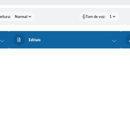
eitura:
Tom de voz:
Editais