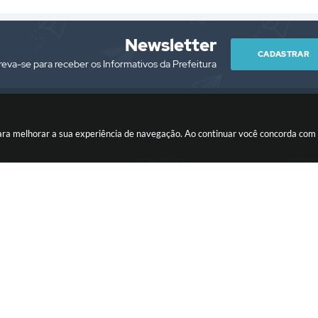
Newsletter
CADASTRAR
reva-se para receber os Informativos da Prefeitura
es para melhorar a sua experiência de navegação. Ao continuar você concorda co
PJ
CONTATO
ATEN
/0001-76
(13) 3418-7300
Segunda à Sext
prefeitura@itariri.sp.gov.br
13:00
ersão do Sistema:
3.5.3 - 19/06/2026
Portal atualizado em:
05/08/2026
Copyright Instar - 2006-2026. Todos os direitos reservados -
Instar Tecnolo