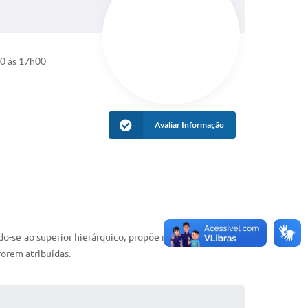
00 às 17h00
Avaliar Informação
do-se ao superior hierárquico, propõe medidas que visem
forem atribuídas.