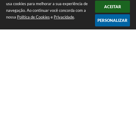
usa cookies para melhorar a sua experiência de
ACEITAR
navegação. Ao continuar você concorda com a
nossa
Política de Cookies
e
Privacidade
.
PERSONALIZAR
Telefone: (13) 3418-7300
Endereço: Rua: Nossa Senhora do Monte Serrat, 133, Centro
| CEP: 11760-000
Segunda à Sexta: 8:00 às 12:00 - 13:00 às 17:00
CNPJ: 46.578.522/0001-76
Prefeitura de Itariri – SP
Versão do Sistema:
3.5.3 - 19/06/2026
Portal atualizado em:
05/08/2026 09:08
Dados Abertos