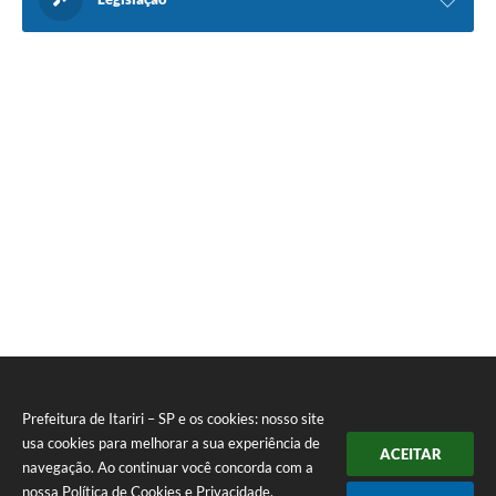
Prefeitura de Itariri – SP e os cookies: nosso site
usa cookies para melhorar a sua experiência de
ACEITAR
navegação. Ao continuar você concorda com a
nossa
Política de Cookies
e
Privacidade
.