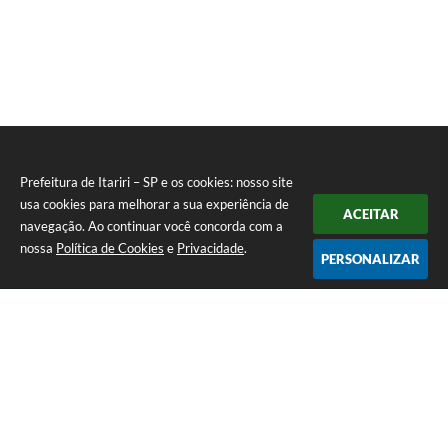
Prefeitura de Itariri – SP e os cookies: nosso site
usa cookies para melhorar a sua experiência de
ACEITAR
navegação. Ao continuar você concorda com a
nossa
Política de Cookies
e
Privacidade
.
PERSONALIZAR
Telefone: (13) 3418-7300
Endereço: Rua: Nossa Senhora do Monte Serrat, 133, Centro
| CEP: 11760-000
Segunda à Sexta: 8:00 às 12:00 - 13:00 às 17:00