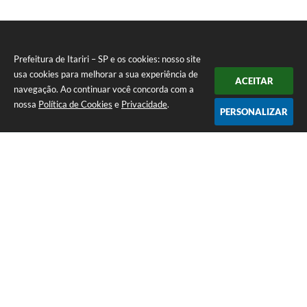
Prefeitura de Itariri – SP e os cookies: nosso site
usa cookies para melhorar a sua experiência de
ACEITAR
navegação. Ao continuar você concorda com a
nossa
Política de Cookies
e
Privacidade
.
PERSONALIZAR
Telefone: (13) 3418-7300
Endereço: Rua: Nossa Senhora do Monte Serrat, 133, Centro
| CEP: 11760-000
Segunda à Sexta: 8:00 às 12:00 - 13:00 às 17:00
CNPJ: 46.578.522/0001-76
Prefeitura de Itariri – SP