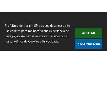
Prefeitura de Itariri – SP e os cookies: nosso site
usa cookies para melhorar a sua experiência de
ACEITAR
navegação. Ao continuar você concorda com a
nossa
Política de Cookies
e
Privacidade
.
PERSONALIZAR
Telefone: (13) 3418-7300
Endereço: Rua: Nossa Senhora do Monte Serrat, 133, Centro
| CEP: 11760-000
Segunda à Sexta: 8:00 às 12:00 - 13:00 às 17:00
CNPJ: 46.578.522/0001-76
Prefeitura de Itariri – SP