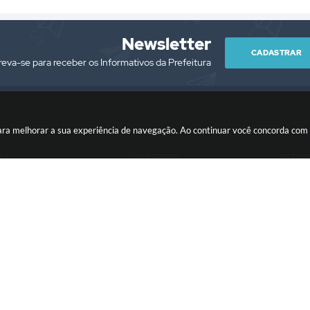
Newsletter
CADASTRAR
reva-se para receber os Informativos da Prefeitura
es para melhorar a sua experiência de navegação. Ao continuar você concorda co
PJ
CONTATO
ATEN
/0001-76
(13) 3418-7300
Segunda à Sext
prefeitura@itariri.sp.gov.br
13:00
ersão do Sistema:
3.5.3 - 19/06/2026
Portal atualizado em:
06/08/2026
Copyright Instar - 2006-2026. Todos os direitos reservados -
Instar Tecnolo