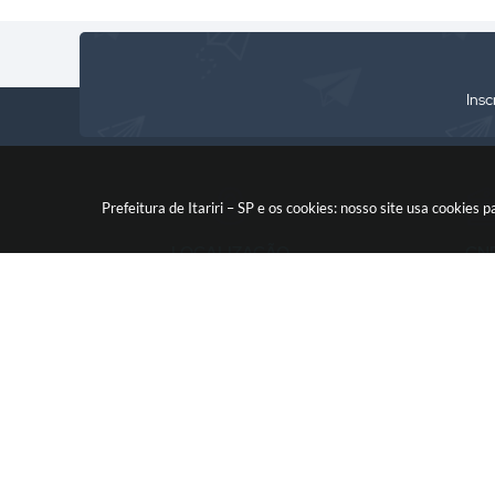
Insc
Prefeitura de Itariri – SP e os cookies: nosso site usa cooki
LOCALIZAÇÃO
CN
Rua: Nossa Senhora do Monte
46.578.522
Serrat, 133, Centro
CEP: 11760-000
V
© 