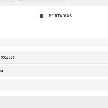
PORTARIAS
º 0012026
24
 MÍDIAS