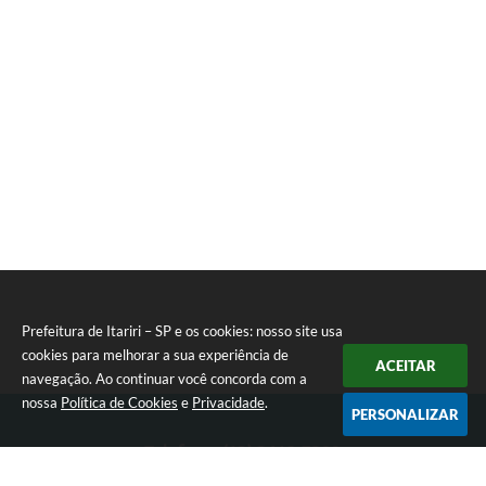
Prefeitura de Itariri – SP e os cookies: nosso site usa
cookies para melhorar a sua experiência de
ACEITAR
navegação. Ao continuar você concorda com a
nossa
Política de Cookies
e
Privacidade
.
PERSONALIZAR
Telefone: (13) 3418-7300
Endereço: Rua: Nossa Senhora do Monte Serrat, 133, Centro