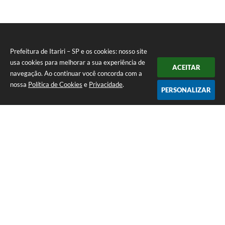
Prefeitura de Itariri – SP e os cookies: nosso site
usa cookies para melhorar a sua experiência de
ACEITAR
navegação. Ao continuar você concorda com a
nossa
Política de Cookies
e
Privacidade
.
PERSONALIZAR
Telefone: (13) 3418-7300
Endereço: Rua: Nossa Senhora do Monte Serrat, 133, Centro
| CEP: 11760-000
Segunda à Sexta: 8:00 às 12:00 - 13:00 às 17:00
CNPJ: 46.578.522/0001-76
Prefeitura de Itariri – SP