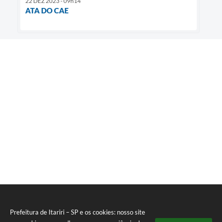
22 DEZ 2023 - 09h14
ATA DO CAE
Prefeitura de Itariri – SP e os cookies: nosso site