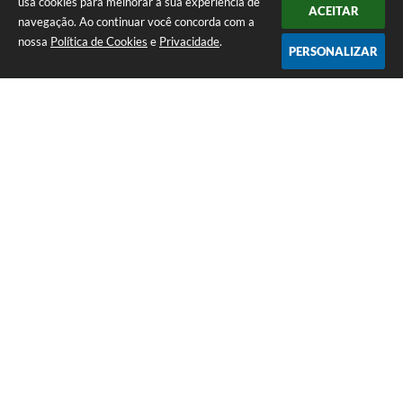
usa cookies para melhorar a sua experiência de
ACEITAR
navegação. Ao continuar você concorda com a
nossa
Política de Cookies
e
Privacidade
.
PERSONALIZAR
Telefone: (13) 3418-7300
Endereço: Rua: Nossa Senhora do Monte Serrat, 133, Centro
| CEP: 11760-000
Segunda à Sexta: 8:00 às 12:00 - 13:00 às 17:00
CNPJ: 46.578.522/0001-76
Prefeitura de Itariri – SP
Versão do Sistema:
3.5.3 - 19/06/2026
Portal atualizado em:
07/08/2026 20:14
Dados Abertos