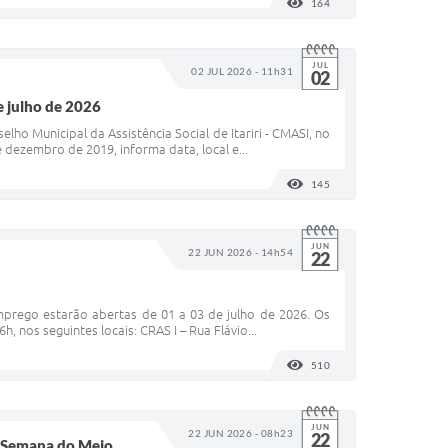
164
VISUALIZAÇÕES
JUL
02 JUL 2026 - 11h31
02
e julho de 2026
o Municipal da Assistência Social de Itariri - CMASI, no
e dezembro de 2019, informa data, local e...
145
VISUALIZAÇÕES
JUN
22 JUN 2026 - 14h54
22
emprego estarão abertas de 01 a 03 de julho de 2026. Os
, nos seguintes locais: CRAS I – Rua Flávio...
510
VISUALIZAÇÕES
JUN
22 JUN 2026 - 08h23
22
 a Semana do Meio