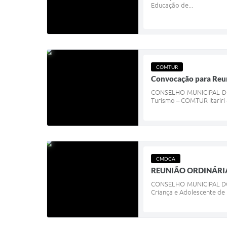
Educação de...
COMTUR
Convocação para Reu
CONSELHO MUNICIPAL DE T
Turismo – COMTUR Itariri 
CMDCA
REUNIÃO ORDINÁRIA
CONSELHO MUNICIPAL DOS
Criança e Adolescente de I