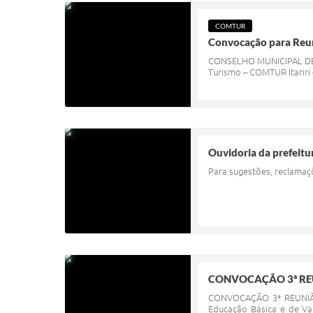
COMTUR
Convocação para Reu
CONSELHO MUNICIPAL DE T
Turismo – COMTUR Itariri 
Ouvidoria da prefeitur
Para sugestões, reclamaç
CONVOCAÇÃO 3ª RE
CONVOCAÇÃO 3ª REUNIÃO
Educação Básica e de Va