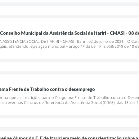
Conselho Municipal da Assistência Social de Itariri - CMASI - 08 d
ISTENCIA SOCIAL DE ITARIRI – CMASI Itariri, 02 de julho de 2026. O Conselh
gais, atendendo legislação municipal – artigo 1º da Lei nº. 2.058/2019 de 10 d
ama Frente de Trabalho contra o desemprego
informa que as inscrições para o Programa Frente de Trabalho contra o Des
screver nos Centros de Referência de Assistência Social (CRAS), das 13h às 16h
eúne Alunos do E. E de Itariri em meio de conscientização sobre