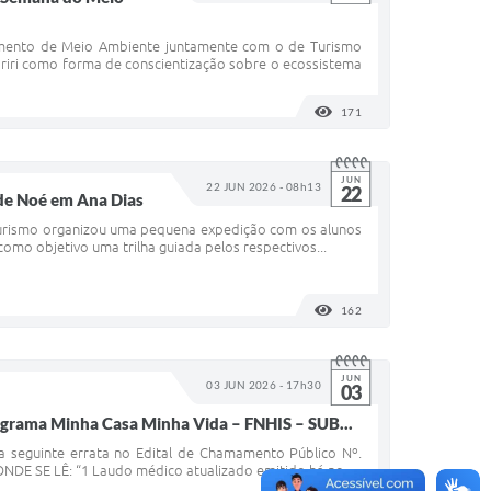
mento de Meio Ambiente juntamente com o de Turismo
ariri como forma de conscientização sobre o ecossistema
171
VISUALIZAÇÕES
JUN
22 JUN 2026 - 08h13
22
 de Noé em Ana Dias
turismo organizou uma pequena expedição com os alunos
como objetivo uma trilha guiada pelos respectivos...
162
VISUALIZAÇÕES
JUN
03 JUN 2026 - 17h30
03
grama Minha Casa Minha Vida – FNHIS – SUB...
a seguinte errata no Edital de Chamamento Público Nº.
ONDE SE LÊ: “1 Laudo médico atualizado emitido há no...