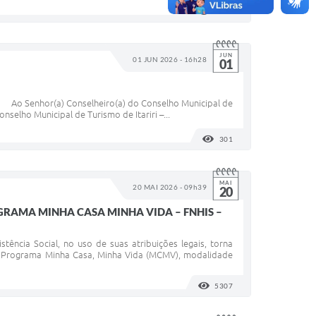
1029
VISUALIZAÇÕES
JUN
01 JUN 2026 - 16h28
01
 Ao Senhor(a) Conselheiro(a) do Conselho Municipal de
elho Municipal de Turismo de Itariri –...
301
VISUALIZAÇÕES
MAI
20 MAI 2026 - 09h39
20
OGRAMA MINHA CASA MINHA VIDA – FNHIS –
tência Social, no uso de suas atribuições legais, torna
ao Programa Minha Casa, Minha Vida (MCMV), modalidade
5307
VISUALIZAÇÕES