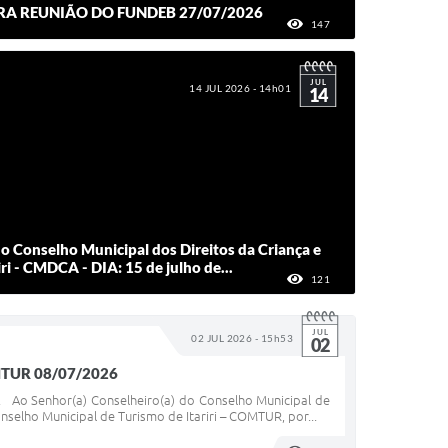
 REUNIÃO DO FUNDEB 27/07/2026
147
VISUALIZAÇÕES
JUL
14 JUL 2026 - 14h01
14
o Conselho Municipal dos Direitos da Criança e
ri - CMDCA - DIA: 15 de julho de...
121
VISUALIZAÇÕES
JUL
02 JUL 2026 - 15h53
02
OMTUR 08/07/2026
 Ao Senhor(a) Conselheiro(a) do Conselho Municipal de
selho Municipal de Turismo de Itariri – COMTUR, por...