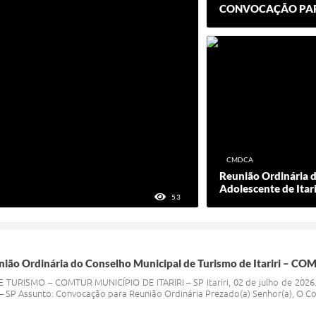
CONVOCAÇÃO PARA
CMDCA
Reunião Ordinária d
Adolescente de Itari
53
VISUALIZAÇÕES
ião Ordinária do Conselho Municipal de Turismo de Itariri – C
URISMO – COMTUR MUNICÍPIO DE ITARIRI – SP Itariri, 02 de julho de 2026.
– SP Assunto: Convocação para Reunião Ordinária Prezado(a) Senhor(a), O Con