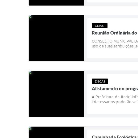
CMASI
Reunião Ordinária do 
CONSELHO MUNICIPAL DA ASS
uso de suas atribuições le
DECAS
Alistamento no progr
A Prefeitura de Itariri 
interessados poderão se in
Caminhada Ecológica r