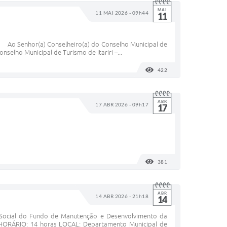
MAI
11 MAI 2026 - 09h44
11
Ao Senhor(a) Conselheiro(a) do Conselho Municipal de
elho Municipal de Turismo de Itariri –...
422
VISUALIZAÇÕES
ABR
17 ABR 2026 - 09h17
17
381
VISUALIZAÇÕES
ABR
14 ABR 2026 - 21h18
14
ocial do Fundo de Manutenção e Desenvolvimento da
 HORÁRIO: 14 horas LOCAL: Departamento Municipal de