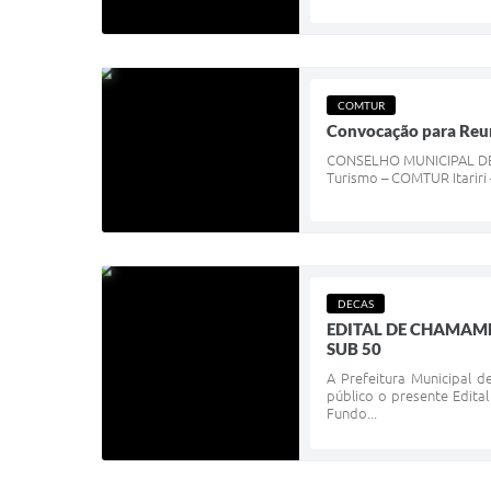
COMTUR
Convocação para Reu
CONSELHO MUNICIPAL DE T
Turismo – COMTUR Itariri 
DECAS
EDITAL DE CHAMAME
SUB 50
A Prefeitura Municipal d
público o presente Edit
Fundo...