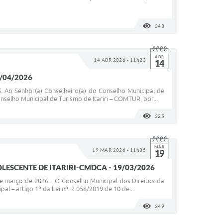
343
VISUALIZAÇÕES
ABR
14 ABR 2026 - 11h23
14
7/04/2026
 Ao Senhor(a) Conselheiro(a) do Conselho Municipal de
selho Municipal de Turismo de Itariri – COMTUR, por...
325
VISUALIZAÇÕES
MAR
19 MAR 2026 - 11h35
19
ESCENTE DE ITARIRI-CMDCA - 19/03/2026
arço de 2026. O Conselho Municipal dos Direitos da
al – artigo 1º da Lei nº. 2.058/2019 de 10 de...
349
VISUALIZAÇÕES