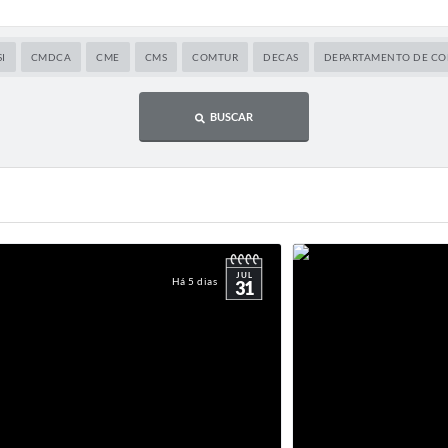
I
CMDCA
CME
CMS
COMTUR
DECAS
DEPARTAMENTO DE COM
BUSCAR
JUL
Há 5 dias
31