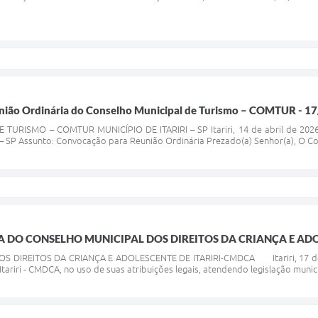
nião Ordinária do Conselho Municipal de Turismo – COMTUR - 1
URISMO – COMTUR MUNICÍPIO DE ITARIRI – SP Itariri, 14 de abril de 2026.
– SP Assunto: Convocação para Reunião Ordinária Prezado(a) Senhor(a), O Con
 DO CONSELHO MUNICIPAL DOS DIREITOS DA CRIANÇA E ADOL
 DIREITOS DA CRIANÇA E ADOLESCENTE DE ITARIRI-CMDCA Itariri, 17 de m
tariri - CMDCA, no uso de suas atribuições legais, atendendo legislação municip