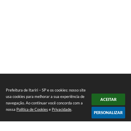
Prefeitura de Itariri – SP e os cookies: nosso site
usa cookies para melhorar a sua experiência de
ACEITAR
navegação. Ao continuar você concorda com a
nossa
Política de Cookies
e
Privacidade
.
PERSONALIZAR