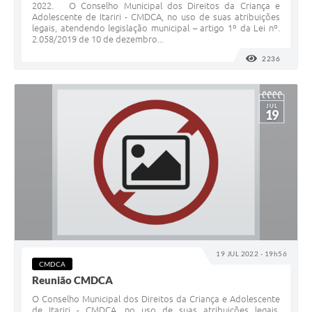
2022. O Conselho Municipal dos Direitos da Criança e
Adolescente de Itariri - CMDCA, no uso de suas atribuições
legais, atendendo legislação municipal – artigo 1º da Lei nº.
2.058/2019 de 10 de dezembro...
2236
VISUALI
JUL
19
19 JUL 2022 - 19h56
CMDCA
Reunião CMDCA
O Conselho Municipal dos Direitos da Criança e Adolescente
de Itariri - CMDCA, no uso de suas atribuições legais,