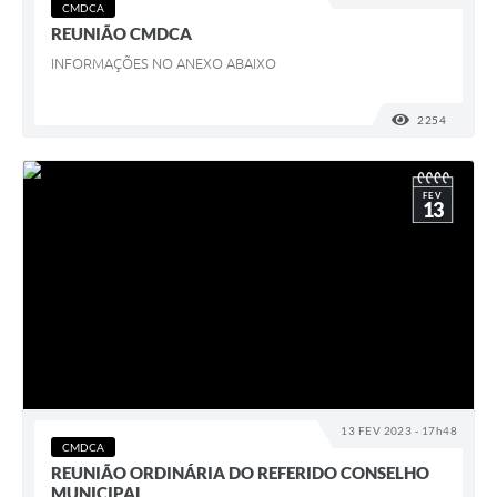
CMDCA
REUNIÃO CMDCA
INFORMAÇÕES NO ANEXO ABAIXO
2254
VISUALI
FEV
13
13 FEV 2023 - 17h48
CMDCA
REUNIÃO ORDINÁRIA DO REFERIDO CONSELHO
MUNICIPAL