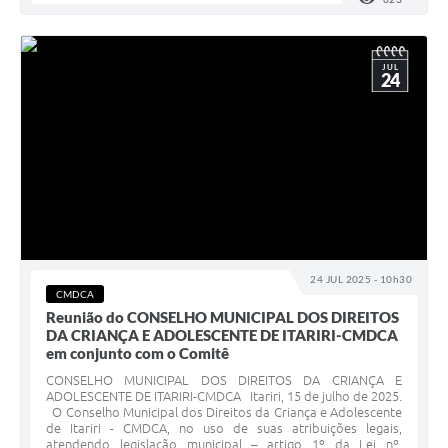
JUL
24
24 JUL 2025 - 10h30
CMDCA
Reunião do CONSELHO MUNICIPAL DOS DIREITOS
DA CRIANÇA E ADOLESCENTE DE ITARIRI-CMDCA
em conjunto com o Comitê
CONSELHO MUNICIPAL DOS DIREITOS DA CRIANÇA E
ADOLESCENTE DE ITARIRI-CMDCA Itariri, 15 de julho de 2025.
O Conselho Municipal dos Direitos da Criança e Adolescente
de Itariri - CMDCA, no uso de suas atribuições legais,
atendendo legislação municipal – artigo 1º da Lei nº.