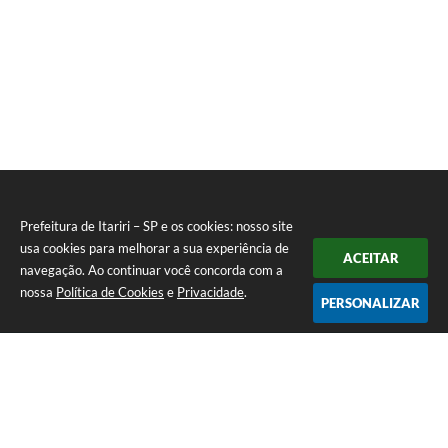
Prefeitura de Itariri – SP e os cookies: nosso site
usa cookies para melhorar a sua experiência de
ACEITAR
navegação. Ao continuar você concorda com a
nossa
Política de Cookies
e
Privacidade
.
PERSONALIZAR
Telefone: (13) 3418-7300
Endereço: Rua: Nossa Senhora do Monte Serrat, 133, Centro
| CEP: 11760-000