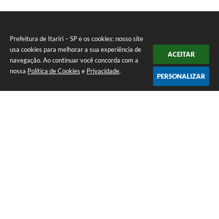
Prefeitura de Itariri – SP e os cookies: nosso site
usa cookies para melhorar a sua experiência de
ACEITAR
navegação. Ao continuar você concorda com a
nossa
Política de Cookies
e
Privacidade
.
PERSONALIZAR
Telefone: (13) 3418-7300
Endereço: Rua: Nossa Senhora do Monte Serrat, 133, Centro
| CEP: 11760-000
Segunda à Sexta: 8:00 às 12:00 - 13:00 às 17:00
CNPJ: 46.578.522/0001-76
Prefeitura de Itariri – SP