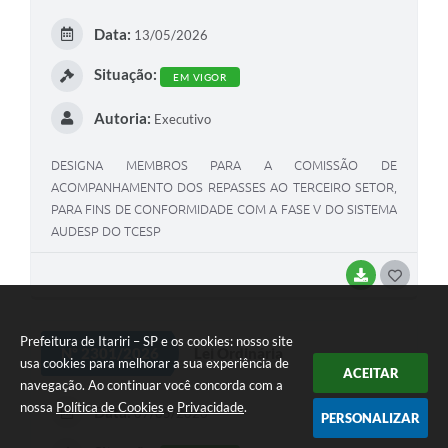
Data:
13/05/2026
Situação:
EM VIGOR
Autoria:
Executivo
DESIGNA MEMBROS PARA A COMISSÃO DE
ACOMPANHAMENTO DOS REPASSES AO TERCEIRO SETOR,
PARA FINS DE CONFORMIDADE COM A FASE V DO SISTEMA
AUDESP DO TCESP
BAIXAR
GOSTEI
Prefeitura de Itariri – SP e os cookies: nosso site
Nº 2301/2026
Lei Ordinária
usa cookies para melhorar a sua experiência de
ACEITAR
navegação. Ao continuar você concorda com a
nossa
Política de Cookies
e
Privacidade
.
Data:
07/05/2026
PERSONALIZAR