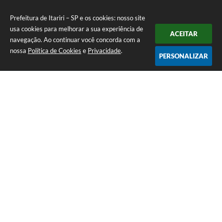
Prefeitura de Itariri – SP e os cookies: nosso site
usa cookies para melhorar a sua experiência de
ACEITAR
navegação. Ao continuar você concorda com a
nossa
Política de Cookies
e
Privacidade
.
PERSONALIZAR
Telefone: (13) 3418-7300
Endereço: Rua: Nossa Senhora do Monte Serrat, 133, Centro
| CEP: 11760-000
Segunda à Sexta: 8:00 às 12:00 - 13:00 às 17:00
CNPJ: 46.578.522/0001-76
Prefeitura de Itariri – SP
Versão do Sistema:
3.5.3 - 19/06/2026
Portal atualizado em:
06/08/2026 17:25
Dados Abertos