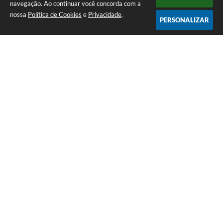
navegação. Ao continuar você concorda com a
nossa
Política de Cookies
e
Privacidade
.
PERSONALIZAR
Telefone: (13) 3418-7300
Endereço: Rua: Nossa Senhora do Monte Serrat, 133, Centro
| CEP: 11760-000
Segunda à Sexta: 8:00 às 12:00 - 13:00 às 17:00
CNPJ: 46.578.522/0001-76
Prefeitura de Itariri – SP
Versão do Sistema:
3.5.3 - 19/06/2026
Portal atualizado em:
06/08/2026 17:25
Dados Abertos
Copyright Instar - 2006-2026. Todos os direitos reservados -