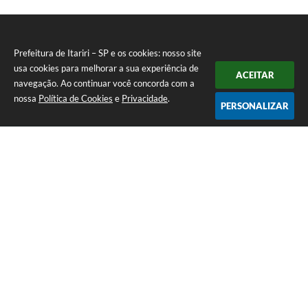
Prefeitura de Itariri – SP e os cookies: nosso site
usa cookies para melhorar a sua experiência de
ACEITAR
navegação. Ao continuar você concorda com a
nossa
Política de Cookies
e
Privacidade
.
PERSONALIZAR
Telefone: (13) 3418-7300
Endereço: Rua: Nossa Senhora do Monte Serrat, 133, Centro
| CEP: 11760-000
Segunda à Sexta: 8:00 às 12:00 - 13:00 às 17:00
CNPJ: 46.578.522/0001-76
Prefeitura de Itariri – SP