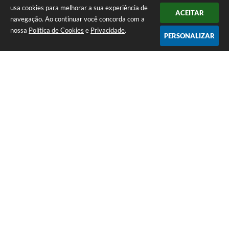
usa cookies para melhorar a sua experiência de
ACEITAR
navegação. Ao continuar você concorda com a
nossa
Política de Cookies
e
Privacidade
.
PERSONALIZAR
Telefone: (13) 3418-7300
Endereço: Rua: Nossa Senhora do Monte Serrat, 133, Centro
| CEP: 11760-000
Segunda à Sexta: 8:00 às 12:00 - 13:00 às 17:00
CNPJ: 46.578.522/0001-76
Prefeitura de Itariri – SP
Versão do Sistema:
3.5.3 - 19/06/2026
Portal atualizado em:
06/08/2026 17:25
Dados Abertos