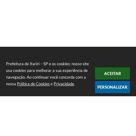
Prefeitura de Itariri – SP e os cookies: nosso site
usa cookies para melhorar a sua experiência de
ACEITAR
navegação. Ao continuar você concorda com a
nossa
Política de Cookies
e
Privacidade
.
PERSONALIZAR
Telefone: (13) 3418-7300
Endereço: Rua: Nossa Senhora do Monte Serrat, 133, Centro
| CEP: 11760-000