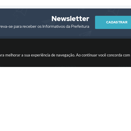
Newsletter
CADASTRAR
reva-se para receber os Informativos da Prefeitura
es para melhorar a sua experiência de navegação. Ao continuar você concorda co
PJ
CONTATO
ATEN
/0001-76
(13) 3418-7300
Segunda à Sext
prefeitura@itariri.sp.gov.br
13:00
ersão do Sistema:
3.5.3 - 19/06/2026
Portal atualizado em:
06/08/2026
Copyright Instar - 2006-2026. Todos os direitos reservados -
Instar Tecnolo