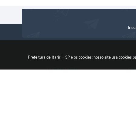
Insc
Prefeitura de Itariri – SP e os cookies: nosso site usa cooki
LOCALIZAÇÃO
CN
Rua: Nossa Senhora do Monte
46.578.522
Serrat, 133, Centro
CEP: 11760-000
V
© 