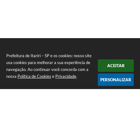
Prefeitura de Itariri – SP e os cookies: nosso site
usa cookies para melhorar a sua experiência de
ACEITAR
navegação. Ao continuar você concorda com a
nossa
Política de Cookies
e
Privacidade
.
PERSONALIZAR
Telefone: (13) 3418-7300
Endereço: Rua: Nossa Senhora do Monte Serrat, 133, Centro
| CEP: 11760-000
Segunda à Sexta: 8:00 às 12:00 - 13:00 às 17:00