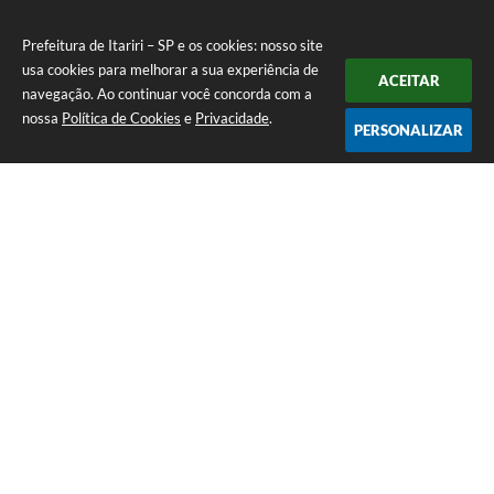
Prefeitura de Itariri – SP e os cookies: nosso site
usa cookies para melhorar a sua experiência de
ACEITAR
navegação. Ao continuar você concorda com a
nossa
Política de Cookies
e
Privacidade
.
PERSONALIZAR
Telefone: (13) 3418-7300
Endereço: Rua: Nossa Senhora do Monte Serrat, 133, Centro
| CEP: 11760-000
Segunda à Sexta: 8:00 às 12:00 - 13:00 às 17:00
CNPJ: 46.578.522/0001-76
Prefeitura de Itariri – SP
Versão do Sistema:
3.5.3 - 19/06/2026