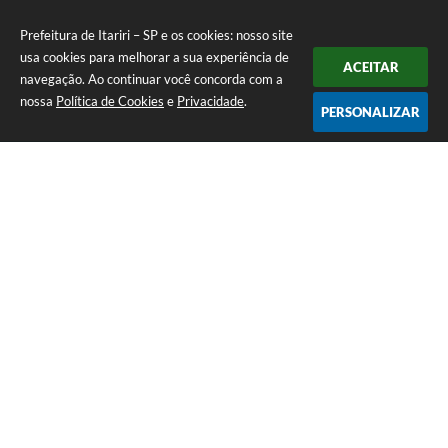
Prefeitura de Itariri – SP e os cookies: nosso site
usa cookies para melhorar a sua experiência de
ACEITAR
navegação. Ao continuar você concorda com a
nossa
Política de Cookies
e
Privacidade
.
PERSONALIZAR
Telefone: (13) 3418-7300
Endereço: Rua: Nossa Senhora do Monte Serrat, 133, Centro
| CEP: 11760-000
Segunda à Sexta: 8:00 às 12:00 - 13:00 às 17:00
CNPJ: 46.578.522/0001-76
Prefeitura de Itariri – SP
Versão do Sistema:
3.5.3 - 19/06/2026
Portal atualizado em:
06/08/2026 11:53
Dados Abertos