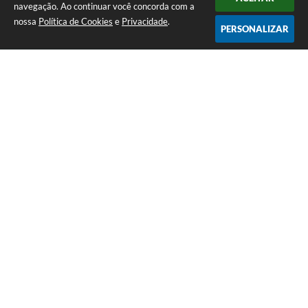
navegação. Ao continuar você concorda com a
nossa
Política de Cookies
e
Privacidade
.
PERSONALIZAR
Telefone: (13) 3418-7300
Endereço: Rua: Nossa Senhora do Monte Serrat, 133, Centro
| CEP: 11760-000
Segunda à Sexta: 8:00 às 12:00 - 13:00 às 17:00
CNPJ: 46.578.522/0001-76
Prefeitura de Itariri – SP
Versão do Sistema:
3.5.3 - 19/06/2026
Portal atualizado em:
05/08/2026 09:08
Dados Abertos
Copyright Instar - 2006-2026. Todos os direitos reservados -