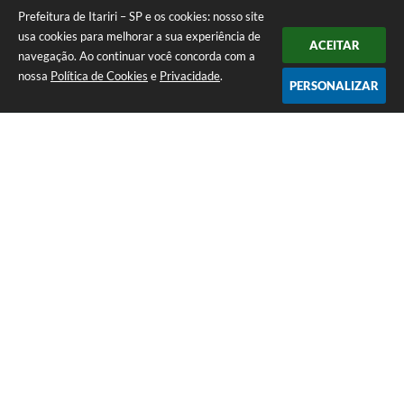
Prefeitura de Itariri – SP e os cookies: nosso site
usa cookies para melhorar a sua experiência de
ACEITAR
navegação. Ao continuar você concorda com a
nossa
Política de Cookies
e
Privacidade
.
PERSONALIZAR
Telefone: (13) 3418-7300
Endereço: Rua: Nossa Senhora do Monte Serrat, 133, Centro
| CEP: 11760-000
Segunda à Sexta: 8:00 às 12:00 - 13:00 às 17:00
CNPJ: 46.578.522/0001-76
Prefeitura de Itariri – SP
Versão do Sistema:
3.5.3 - 19/06/2026
Portal atualizado em:
07/08/2026 17:20
Dados Abertos