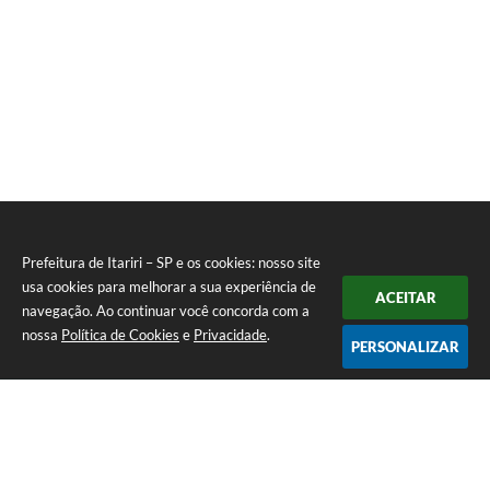
Prefeitura de Itariri – SP e os cookies: nosso site
usa cookies para melhorar a sua experiência de
ACEITAR
navegação. Ao continuar você concorda com a
nossa
Política de Cookies
e
Privacidade
.
PERSONALIZAR
Telefone: (13) 3418-7300
Endereço: Rua: Nossa Senhora do Monte Serrat, 133, Centro