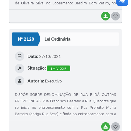
de Oliveira Silva, no Loteamento Jardim Bom Retiro, no
Bairro Nova Itariri, Município de Itariri
BAIXAR
GOSTEI
Nº 2128
Lei Ordinária
Data:
27/10/2021
Situação:
EM VIGOR
Autoria:
Executivo
DISPÕE SOBRE DENOMINAÇÃO DE RUA E DÁ OUTRAS
PROVIDÊNCIAS. Rua Francisco Caetano a Rua Quatorze que
se inicia no entroncamento com a Rua Prefeito Muniz
Barreto (antiga Rua Sete) e finda no entroncamento com a
Rua Dezoito, no Loteamento Jardim Bom Retiro, Bairro
Nova Itariri, Município de Itariri.
BAIXAR
GOSTEI