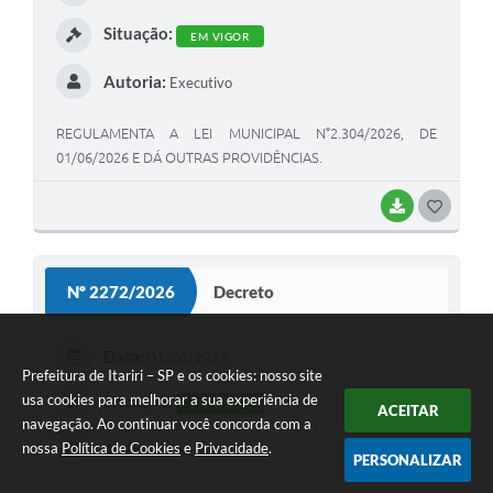
Situação:
EM VIGOR
Autoria:
Executivo
REGULAMENTA A LEI MUNICIPAL N°2.304/2026, DE
01/06/2026 E DÁ OUTRAS PROVIDÊNCIAS.
BAIXAR
GOSTEI
Nº 2272/2026
Decreto
Data:
01/06/2026
Prefeitura de Itariri – SP e os cookies: nosso site
usa cookies para melhorar a sua experiência de
Situação:
EM VIGOR
ACEITAR
navegação. Ao continuar você concorda com a
Autoria:
nossa
Política de Cookies
e
Privacidade
.
Executivo
PERSONALIZAR