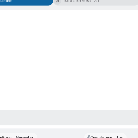
NICÍPIO
DADOS DO MUNICÍPIO
 MÍDIAS
eitura:
Tom de voz: