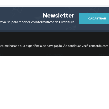
Newsletter
CADASTRAR
reva-se para receber os Informativos da Prefeitura
es para melhorar a sua experiência de navegação. Ao continuar você concorda co
PJ
CONTATO
ATEN
/0001-76
(13) 3418-7300
Segunda à Sext
prefeitura@itariri.sp.gov.br
13:00
ersão do Sistema:
3.5.3 - 19/06/2026
Portal atualizado em:
05/08/2026
Copyright Instar - 2006-2026. Todos os direitos reservados -
Instar Tecnolo