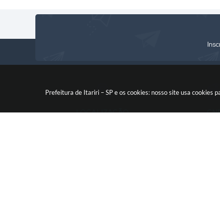
Insc
Prefeitura de Itariri – SP e os cookies: nosso site usa cooki
LOCALIZAÇÃO
CN
Rua: Nossa Senhora do Monte
46.578.522
Serrat, 133, Centro
CEP: 11760-000
V
© 