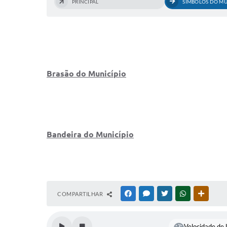
PRINCIPAL
SÍMBOLOS DO MU
Brasão do Município
Bandeira do Município
COMPARTILHAR
FACEBOOK
MESSENGER
TWITTER
WHATSAPP
OUTRAS
Velocidade de l