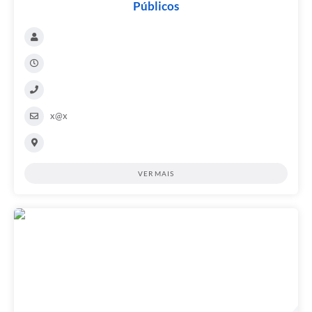
Públicos
x@x
VER MAIS