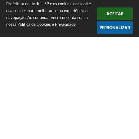
Prefeitura de Itariri – SP e os cookies: nosso site
usa cookies para melhorar a sua experiência de
ACEITAR
navegação. Ao continuar você concorda com a
nossa
Política de Cookies
e
Privacidade
.
PERSONALIZAR
Telefone: (13) 3418-7300
Endereço: Rua: Nossa Senhora do Monte Serrat, 133, Centro
| CEP: 11760-000
Segunda à Sexta: 8:00 às 12:00 - 13:00 às 17:00
CNPJ: 46.578.522/0001-76
Prefeitura de Itariri – SP
Versão do Sistema:
3.5.3 - 19/06/2026
Portal atualizado em:
06/08/2026 11:53
Dados Abertos