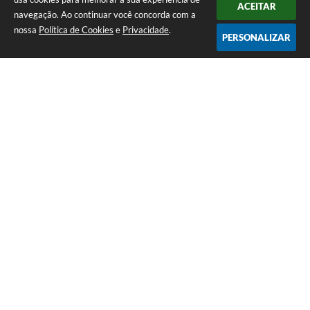
ACEITAR
navegação. Ao continuar você concorda com a
nossa
Política de Cookies
e
Privacidade
.
PERSONALIZAR
Telefone: (13) 3418-7300
Endereço: Rua: Nossa Senhora do Monte Serrat, 133, Centro
| CEP: 11760-000
Segunda à Sexta: 8:00 às 12:00 - 13:00 às 17:00
CNPJ: 46.578.522/0001-76
Prefeitura de Itariri – SP
Versão do Sistema:
3.5.3 - 19/06/2026
Portal atualizado em:
07/08/2026 20:14
Dados Abertos