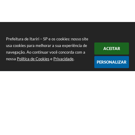
Prefeitura de Itariri – SP e os cookies: nosso site
usa cookies para melhorar a sua experiência de
ACEITAR
navegação. Ao continuar você concorda com a
nossa
Política de Cookies
e
Privacidade
.
PERSONALIZAR
Telefone: (13) 3418-7300
Endereço: Rua: Nossa Senhora do Monte Serrat, 133, Centro
| CEP: 11760-000
Segunda à Sexta: 8:00 às 12:00 - 13:00 às 17:00
CNPJ: 46.578.522/0001-76
Prefeitura de Itariri – SP