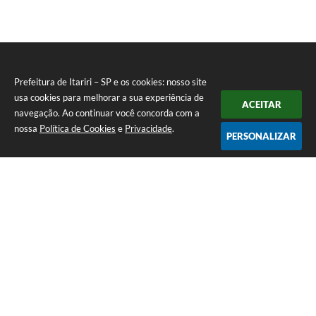
Prefeitura de Itariri – SP e os cookies: nosso site
usa cookies para melhorar a sua experiência de
ACEITAR
navegação. Ao continuar você concorda com a
nossa
Política de Cookies
e
Privacidade
.
PERSONALIZAR
Telefone: (13) 3418-7300
Endereço: Rua: Nossa Senhora do Monte Serrat, 133, Centro
| CEP: 11760-000
Segunda à Sexta: 8:00 às 12:00 - 13:00 às 17:00
CNPJ: 46.578.522/0001-76
Prefeitura de Itariri – SP