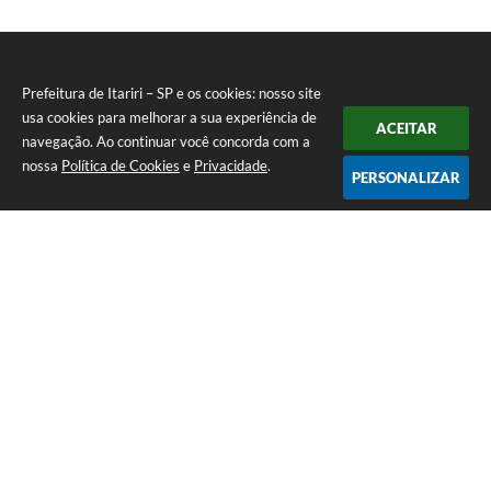
Prefeitura de Itariri – SP e os cookies: nosso site
usa cookies para melhorar a sua experiência de
ACEITAR
navegação. Ao continuar você concorda com a
nossa
Política de Cookies
e
Privacidade
.
PERSONALIZAR
Telefone: (13) 3418-7300
Endereço: Rua: Nossa Senhora do Monte Serrat, 133, Centro
| CEP: 11760-000
Segunda à Sexta: 8:00 às 12:00 - 13:00 às 17:00
CNPJ: 46.578.522/0001-76
Prefeitura de Itariri – SP