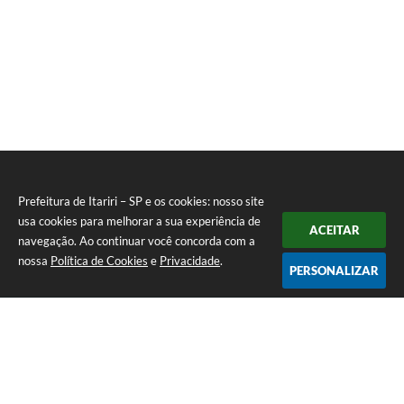
Prefeitura de Itariri – SP e os cookies: nosso site
usa cookies para melhorar a sua experiência de
ACEITAR
navegação. Ao continuar você concorda com a
nossa
Política de Cookies
e
Privacidade
.
PERSONALIZAR
Telefone: (13) 3418-7300
Endereço: Rua: Nossa Senhora do Monte Serrat, 133, Centro
| CEP: 11760-000