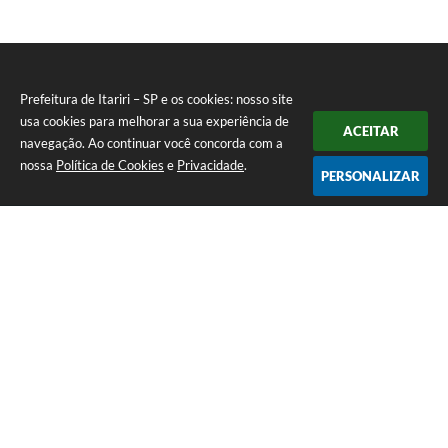
Prefeitura de Itariri – SP e os cookies: nosso site
usa cookies para melhorar a sua experiência de
ACEITAR
navegação. Ao continuar você concorda com a
nossa
Política de Cookies
e
Privacidade
.
PERSONALIZAR
Telefone: (13) 3418-7300
Endereço: Rua: Nossa Senhora do Monte Serrat, 133, Centro
| CEP: 11760-000
Segunda à Sexta: 8:00 às 12:00 - 13:00 às 17:00
CNPJ: 46.578.522/0001-76
Prefeitura de Itariri – SP